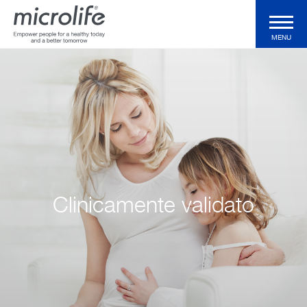
MENU
Prodotti Domiciliari
Prodotti Professionali
Tecnologie
Clinicamente validato
Magazine
Azienda