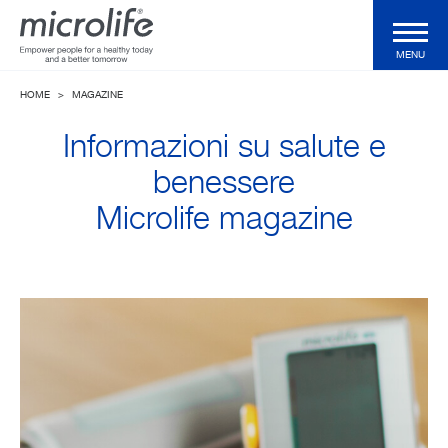
MENU
HOME
>
MAGAZINE
Prodotti Domiciliari
Informazioni su salute e
Prodotti Professionali
benessere
Microlife magazine
Tecnologie
Magazine
Azienda