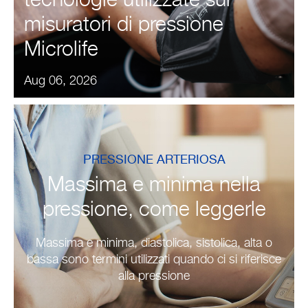
tecnologie utilizzate sui
misuratori di pressione
Microlife
Aug 06, 2026
PRESSIONE ARTERIOSA
Massima e minima nella
pressione, come leggerle
Massima e minima, diastolica, sistolica, alta o
bassa sono termini utilizzati quando ci si riferisce
alla pressione