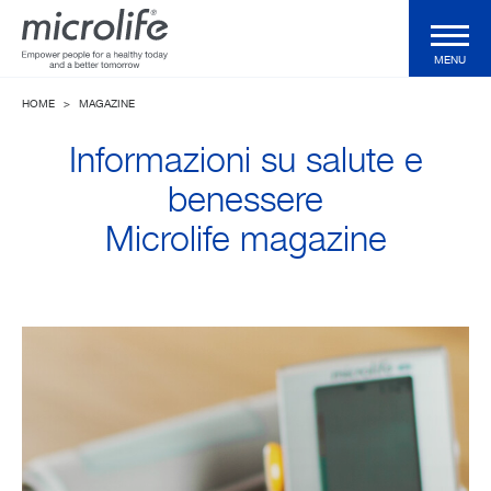
MENU
HOME
>
MAGAZINE
Prodotti Domiciliari
Informazioni su salute e
Prodotti Professionali
benessere
Microlife magazine
Tecnologie
Magazine
Azienda