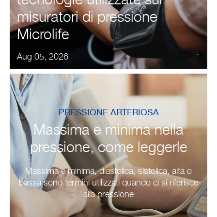
tecnologie utilizzate sui
misuratori di pressione
Microlife
Aug 05, 2026
PRESSIONE ARTERIOSA
Massima e minima nella
pressione, come leggerle
Massima e minima, diastolica, sistolica, alta o
bassa sono termini utilizzati quando ci si riferisce
alla pressione